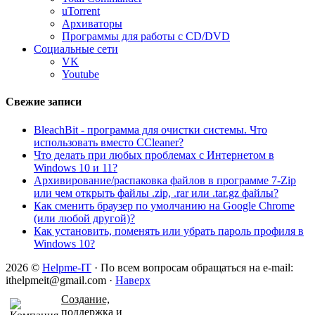
uTorrent
Архиваторы
Программы для работы с CD/DVD
Социальные сети
VK
Youtube
Свежие записи
BleachBit - программа для очистки системы. Что
использовать вместо CCleaner?
Что делать при любых проблемах с Интернетом в
Windows 10 и 11?
Архивирование/распаковка файлов в программе 7-Zip
или чем открыть файлы .zip, .rar или .tar.gz файлы?
Как сменить браузер по умолчанию на Google Chrome
(или любой другой)?
Как установить, поменять или убрать пароль профиля в
Windows 10?
2026 ©
Helpme-IT
· По всем вопросам обращаться на e-mail:
ithelpmeit@gmail.com ·
Наверх
Создание,
поддержка и