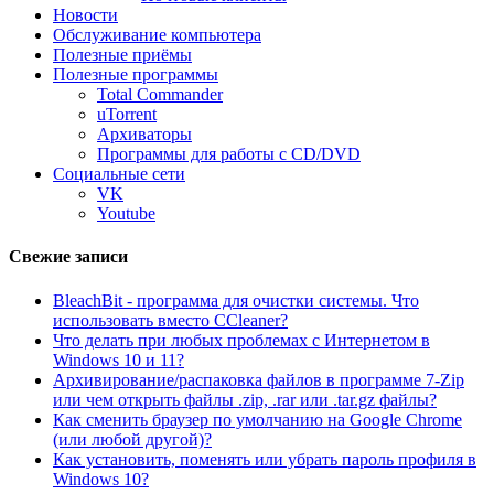
Новости
Обслуживание компьютера
Полезные приёмы
Полезные программы
Total Commander
uTorrent
Архиваторы
Программы для работы с CD/DVD
Социальные сети
VK
Youtube
Свежие записи
BleachBit - программа для очистки системы. Что
использовать вместо CCleaner?
Что делать при любых проблемах с Интернетом в
Windows 10 и 11?
Архивирование/распаковка файлов в программе 7-Zip
или чем открыть файлы .zip, .rar или .tar.gz файлы?
Как сменить браузер по умолчанию на Google Chrome
(или любой другой)?
Как установить, поменять или убрать пароль профиля в
Windows 10?