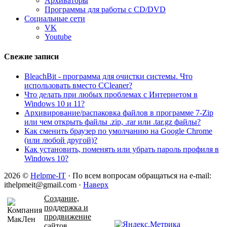
Архиваторы
Программы для работы с CD/DVD
Социальные сети
VK
Youtube
Свежие записи
BleachBit - программа для очистки системы. Что
использовать вместо CCleaner?
Что делать при любых проблемах с Интернетом в
Windows 10 и 11?
Архивирование/распаковка файлов в программе 7-Zip
или чем открыть файлы .zip, .rar или .tar.gz файлы?
Как сменить браузер по умолчанию на Google Chrome
(или любой другой)?
Как установить, поменять или убрать пароль профиля в
Windows 10?
2026 ©
Helpme-IT
· По всем вопросам обращаться на e-mail:
ithelpmeit@gmail.com ·
Наверх
Создание,
поддержка и
продвижение
сайтов