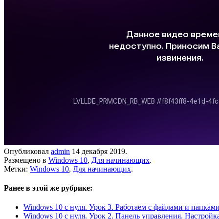
Опубликовал
admin
14 декабря 2019.
Размещено в
Windows 10
,
Для начинающих
.
Метки:
Windows 10
,
Для начинающих
.
Ранее в этой же рубрике:
Windows 10 с нуля. Урок 3. Работаем с файлами и папками
Windows 10 с нуля. Урок 2. Панель управления. Настройка