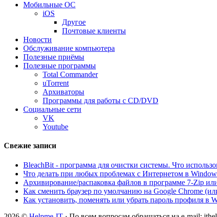
Мобильные ОС
iOS
Другое
Почтовые клиенты
Новости
Обслуживание компьютера
Полезные приёмы
Полезные программы
Total Commander
uTorrent
Архиваторы
Программы для работы с CD/DVD
Социальные сети
VK
Youtube
Свежие записи
BleachBit - программа для очистки системы. Что использо
Что делать при любых проблемах с Интернетом в Windows
Архивирование/распаковка файлов в программе 7-Zip или ч
Как сменить браузер по умолчанию на Google Chrome (ил
Как установить, поменять или убрать пароль профиля в 
2026 ©
Helpme-IT
· По всем вопросам обращаться на e-mail: ith