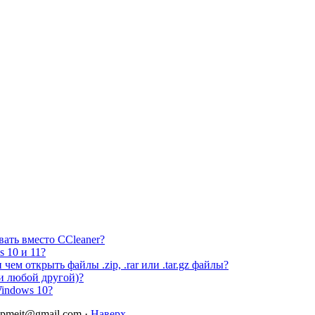
вать вместо CCleaner?
 10 и 11?
ем открыть файлы .zip, .rar или .tar.gz файлы?
и любой другой)?
Windows 10?
elpmeit@gmail.com ·
Наверх