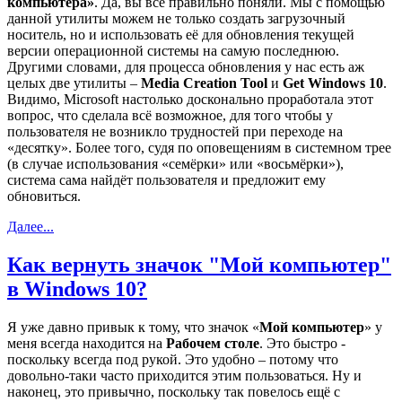
компьютера»
. Да, вы всё правильно поняли. Мы с помощью
данной утилиты можем не только создать загрузочный
носитель, но и использовать её для обновления текущей
версии операционной системы на самую последнюю.
Другими словами, для процесса обновления у нас есть аж
целых две утилиты –
Media
Creation
Tool
и
Get
Windows 10
.
Видимо, Microsoft настолько досконально проработала этот
вопрос, что сделала всё возможное, для того чтобы у
пользователя не возникло трудностей при переходе на
«десятку». Более того, судя по оповещениям в системном трее
(в случае использования «семёрки» или «восьмёрки»),
система сама найдёт пользователя и предложит ему
обновиться.
Далее...
Как вернуть значок "Мой компьютер"
в Windows 10?
Я уже давно привык к тому, что значок «
Мой компьютер
» у
меня всегда находится на
Рабочем столе
. Это быстро -
поскольку всегда под рукой. Это удобно – потому что
довольно-таки часто приходится этим пользоваться. Ну и
наконец, это привычно, поскольку так повелось ещё с