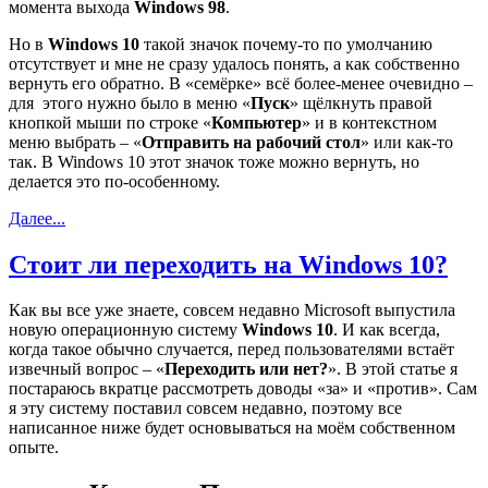
момента выхода
Windows 98
.
Но в
Windows 10
такой значок почему-то по умолчанию
отсутствует и мне не сразу удалось понять, а как собственно
вернуть его обратно. В «семёрке» всё более-менее очевидно –
для этого нужно было в меню «
Пуск
» щёлкнуть правой
кнопкой мыши по строке «
Компьютер
» и в контекстном
меню выбрать – «
Отправить на рабочий стол
» или как-то
так. В Windows 10 этот значок тоже можно вернуть, но
делается это по-особенному.
Далее...
Стоит ли переходить на Windows 10?
Как вы все уже знаете, совсем недавно Microsoft выпустила
новую операционную систему
Windows 10
. И как всегда,
когда такое обычно случается, перед пользователями встаёт
извечный вопрос – «
Переходить или нет?
». В этой статье я
постараюсь вкратце рассмотреть доводы «за» и «против». Сам
я эту систему поставил совсем недавно, поэтому все
написанное ниже будет основываться на моём собственном
опыте.