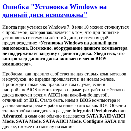
Ошибка "Установка Windows на
данный диск невозможна"
Иногда при установке Windows 7, 8 или 10 можно столкнуться
с проблемой, которая заключается в том, что при попытке
установить систему на жёсткий диск, система выдаёт
предупреждение: «
Установка Windows на данный диск
невозможна. Возможно, оборудование данного компьютера
не поддерживает загрузку с данного диска. Убедитесь, что
контроллер данного диска включен в меню
BIOS
компьютера»
.
Проблема, как правило свойственна для старых компьютеров
и ноутбуков, но изредка проявляется и на новом железе.
Происходит такое как правило в том случае, если в
настройках BIOS компьютера в параметрах работы жёсткого
диска включен режим
AHCI
или какой-либо другой,
отличный от
IDE
. Стало быть, идём в
BIOS
компьютера и
устанавливаем режим работы нашего диска как IDE. Обычно
эта настройка находится в разделе
Integrated
Peripherals
или
Advanced
, а сама она обычно называется
SATA
RAID/
AHCI
Mode
,
SATA
Mode
,
SATA
AHCI
Mode
,
Configure
SATA
или
другое, схожее по смыслу название.