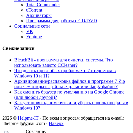
Total Commander
uTorrent
Архиваторы
Программы для работы с CD/DVD
Социальные сети
VK
Youtube
Свежие записи
BleachBit - программа для очистки системы. Что
использовать вместо CCleaner?
Что делать при любых проблемах с Интернетом в
Windows 10 и 11?
Архивирование/распаковка файлов в программе 7-Zip
или чем открыть файлы .zip, .rar или .tar.gz файлы?
Как сменить браузер по умолчанию на Google Chrome
(или любой другой)?
Как установить, поменять или убрать пароль профиля в
Windows 10?
2026 ©
Helpme-IT
· По всем вопросам обращаться на e-mail:
ithelpmeit@gmail.com ·
Наверх
Создание,