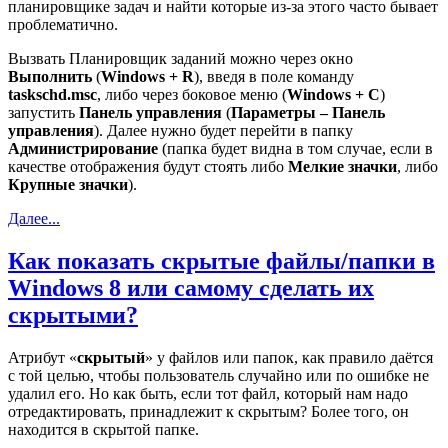
планировщике задач и найти которые из-за этого часто бывает
проблематично.
Вызвать Планировщик заданий можно через окно
Выполнить
(
Windows
+
R
), введя в поле команду
taskschd
.
msc
, либо через боковое меню (
Windows
+
C
)
запустить
Панель управления
(
Параметры – Панель
управления
). Далее нужно будет перейти в папку
Администрирование
(папка будет видна в том случае, если в
качестве отображения будут стоять либо
Мелкие значки
, либо
Крупные значки
).
Далее...
Как показать скрытые файлы/папки в
Windows 8 или самому сделать их
скрытыми?
Атрибут «
скрытый
» у файлов или папок, как правило даётся
с той целью, чтобы пользователь случайно или по ошибке не
удалил его. Но как быть, если тот файл, который нам надо
отредактировать, принадлежит к скрытым? Более того, он
находится в скрытой папке.