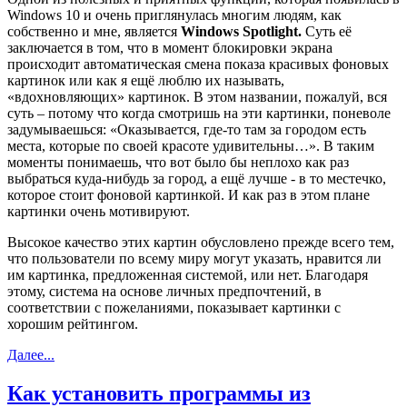
Windows 10 и очень приглянулась многим людям, как
собственно и мне, является
Windows Spotlight.
Суть её
заключается в том, что в момент блокировки экрана
происходит автоматическая смена показа красивых фоновых
картинок или как я ещё люблю их называть,
«вдохновляющих» картинок. В этом названии, пожалуй, вся
суть – потому что когда смотришь на эти картинки, поневоле
задумываешься: «Оказывается, где-то там за городом есть
места, которые по своей красоте удивительны…». В таким
моменты понимаешь, что вот было бы неплохо как раз
выбраться куда-нибудь за город, а ещё лучше - в то местечко,
которое стоит фоновой картинкой. И как раз в этом плане
картинки очень мотивируют.
Высокое качество этих картин обусловлено прежде всего тем,
что пользователи по всему миру могут указать, нравится ли
им картинка, предложенная системой, или нет. Благодаря
этому, система на основе личных предпочтений, в
соответствии с пожеланиями, показывает картинки с
хорошим рейтингом.
Далее...
Как установить программы из